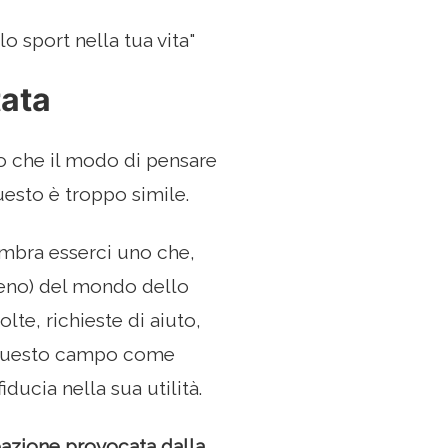
o sport nella tua vita"
tata
o che il modo di pensare
questo è troppo simile.
sembra esserci uno che,
meno) del mondo dello
te, richieste di aiuto,
in questo campo come
ducia nella sua utilità.
eazione provocata dalla