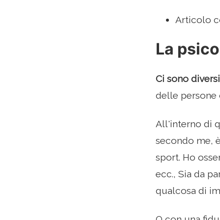
Articolo c
La psico
Ci sono divers
delle persone d
All'interno di 
secondo me, è
sport. Ho osse
ecc., Sia da p
qualcosa di imp
O con una fidu