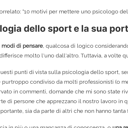
orrelato: "10 motivi per mettere uno psicologo dell
logia dello sport e la sua por
i modi di pensare
, qualcosa di logico considerand
ifferisce molto l'uno dall'altro. Tuttavia, a volte 
questi punti di vista sulla psicologia dello sport, 
 purtroppo condiviso da molti professionisti (o 
rvato in commenti, domande che mi sono state rivol
arte di persone che apprezzano il nostro lavoro 
ortante, sia da parte di altri che non hanno tanta fi
cia in più o una mancanza di conoscenza, o
una r