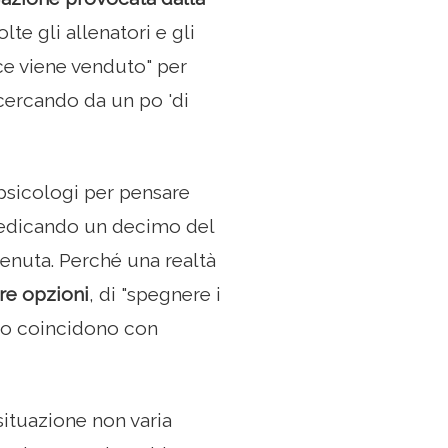
olte gli allenatori e gli
sce viene venduto" per
cercando da un po 'di
psicologi per pensare
 dedicando un decimo del
tenuta. Perché una realtà
tre opzioni
, di "spegnere i
lito coincidono con
situazione non varia