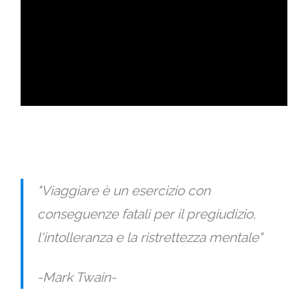
ad
"
Viaggiare è un esercizio con
conseguenze fatali per il pregiudizio,
l'intolleranza e la ristrettezza mentale
"
-Mark Twain-