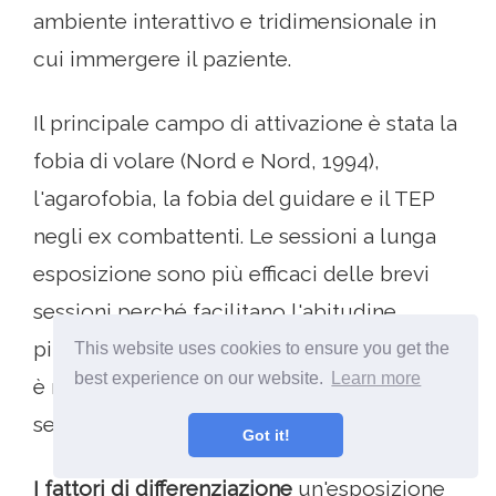
ambiente interattivo e tridimensionale in
cui immergere il paziente.
Il principale campo di attivazione è stata la
fobia di volare (Nord e Nord, 1994),
l'agarofobia, la fobia del guidare e il TEP
negli ex combattenti. Le sessioni a lunga
esposizione sono più efficaci delle brevi
sessioni perché facilitano l'abitudine
piuttosto che la sensibilizzazione. L'effetto
This website uses cookies to ensure you get the
best experience on our website.
Learn more
è migliorato con un breve intervallo tra le
sessioni.
Got it!
I fattori di differenziazione
un'esposizione