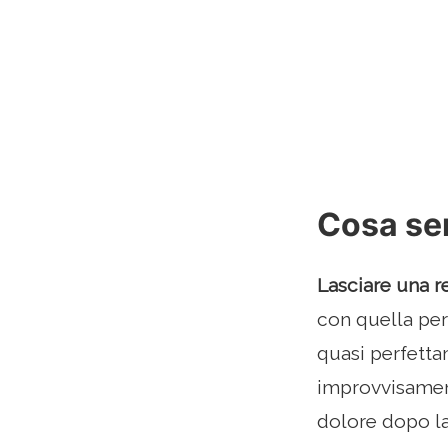
Cosa sen
Lasciare una 
con quella pers
quasi perfetta
improvvisament
dolore dopo l