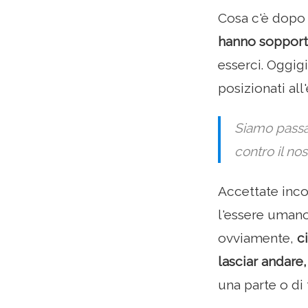
Cosa c'è dopo 
hanno sopporta
esserci. Oggig
posizionati al
Siamo passat
contro il no
Accettate inco
l'essere umano
ovviamente,
c
lasciar andare,
una parte o di 