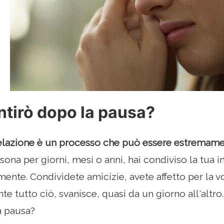
tirò dopo la pausa?
relazione è un processo che può essere estremam
ona per giorni, mesi o anni, hai condiviso la tua int
mente. Condividete amicizie, avete affetto per la v
e tutto ciò, svanisce, quasi da un giorno all'altr
a pausa?