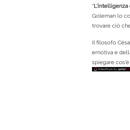
"
L'intelligenza
Goleman lo con
trovare ciò c
Il filosofo Cés
emotiva e dell
spiegare cos'è