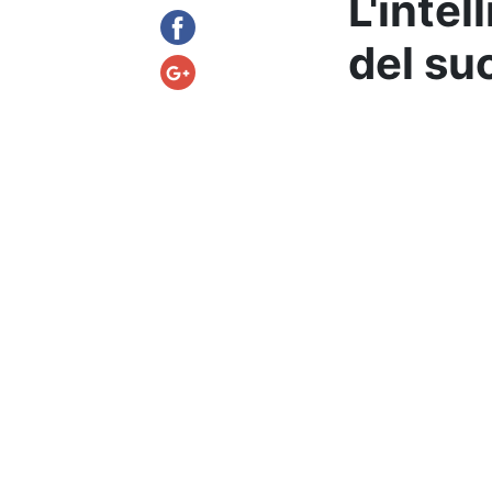
L'intel
del su