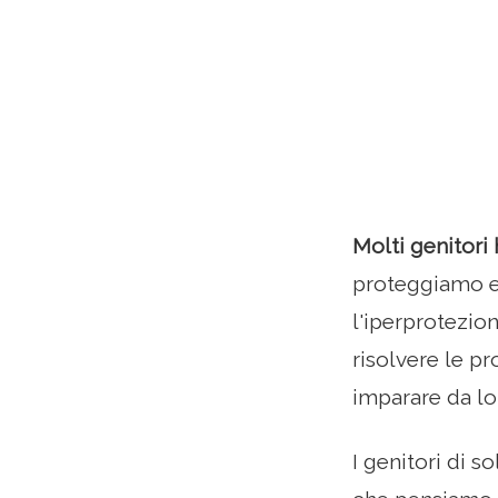
Molti genitori 
proteggiamo ec
l'iperprotezion
risolvere le p
imparare da lo
I genitori di s