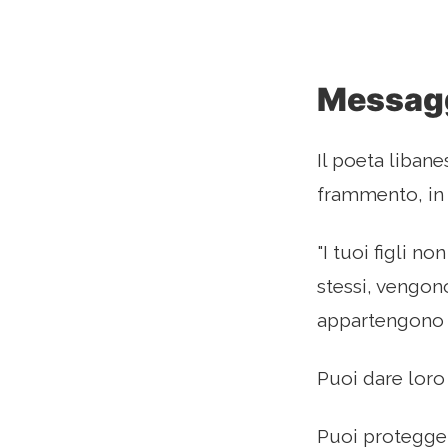
Messaggi
Il poeta libane
frammento, in 
"I tuoi figli no
stessi, vengon
appartengono a
Puoi dare loro 
Puoi protegger