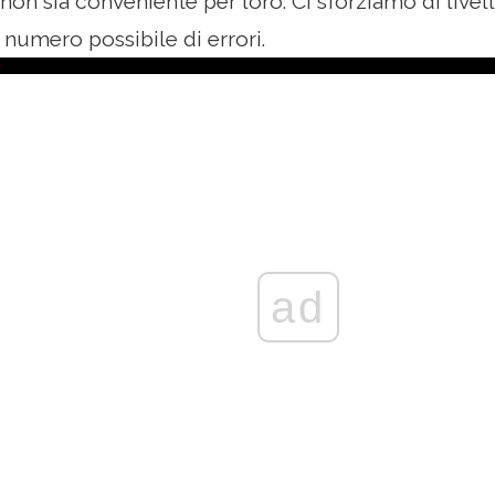
on sia conveniente per loro. Ci sforziamo di livell
r numero possibile di errori.
ad