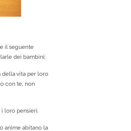
ne il seguente
larle dei bambini:
ia della vita per loro
no con te, non
i loro pensieri.
ro anime abitano la