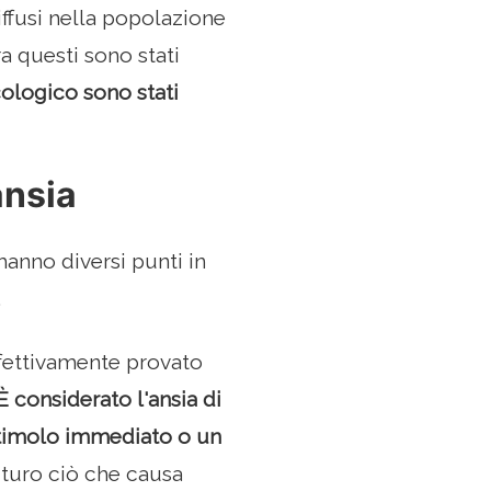
iffusi nella popolazione
ra questi sono stati
cologico sono stati
ansia
 hanno diversi punti in
.
ffettivamente provato
È considerato l'ansia di
stimolo immediato o un
uturo ciò che causa