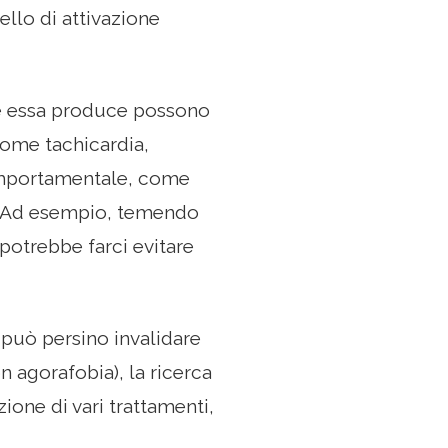
ello di attivazione
che essa produce possono
come tachicardia,
 comportamentale, come
a. Ad esempio, temendo
otrebbe farci evitare
 può persino invalidare
n agorafobia), la ricerca
ione di vari trattamenti,