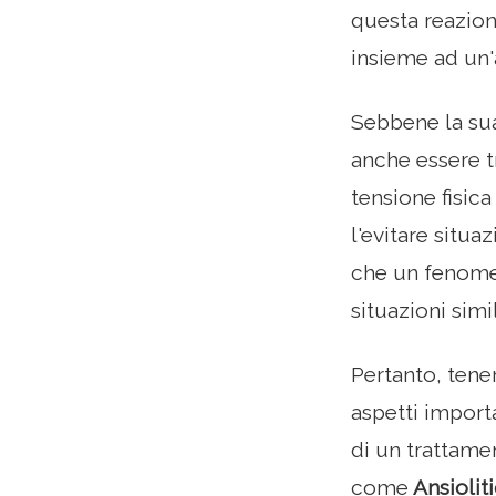
questa reazione
insieme ad un'a
Sebbene la sua
anche essere t
tensione fisic
l'evitare situ
che un fenome
situazioni simi
Pertanto, tene
aspetti importa
di un trattamen
come
Ansioliti