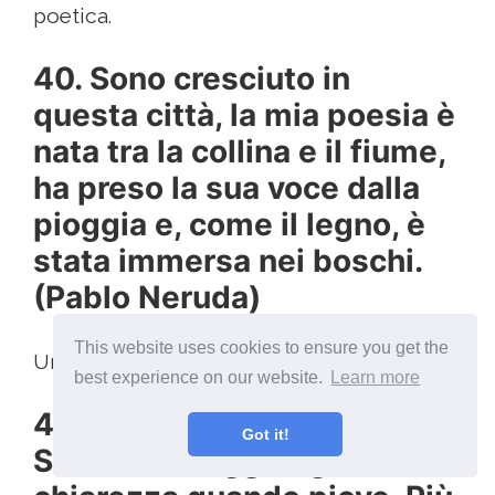
poetica.
40. Sono cresciuto in
questa città, la mia poesia è
nata tra la collina e il fiume,
ha preso la sua voce dalla
pioggia e, come il legno, è
stata immersa nei boschi.
(Pablo Neruda)
This website uses cookies to ensure you get the
Un estratto da una poesia di Neruda.
best experience on our website.
Learn more
41. La pioggia fa bene a me.
Got it!
Sento che raggiungo la vera