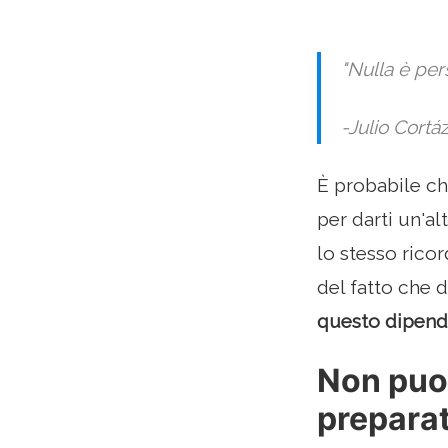
"Nulla è per
-Julio Cortá
È probabile ch
per darti un'al
lo stesso rico
del fatto che d
questo dipende
Non puo
prepara