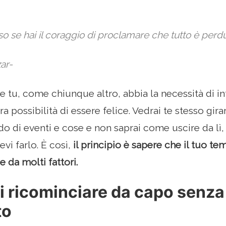
so se hai il coraggio di proclamare che tutto è perdu
zar-
e tu, come chiunque altro, abbia la necessità di in
tra possibilità di essere felice. Vedrai te stesso gi
rdo di eventi e cose e non saprai come uscire da lì
evi farlo. È così,
il principio è sapere che il tuo te
 da molti fattori.
i ricominciare da capo senza
to