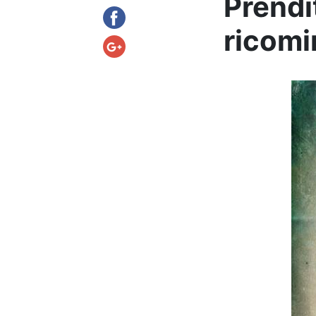
Prendit
ricomi